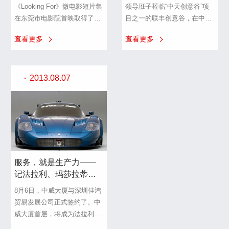
《Looking For》微电影短片集
领导班子莅临“中天创意谷”项
在东莞市电影院首映取得了空
目之一的联丰创意谷，在中天
前的成功。随后，本片还荣幸
集团总裁张宇凯先生、中天集
查看更多
查看更多
应邀参加了目前东莞电视台正
团高管马建淮先生、总裁办助
举办的“原创DV大赛”，
理马锦玲小姐、中天创意谷项
《Looking For》微电影短片集
目总负责人何柏林先生及工作
的人气持续增高，越来越多的
人员的陪同下考察了园区，还
2013.08.07
市民期待能够早上看到本片的
参观了园区的艺术展览中心和
公映。
部分特色企业。
服务，就是生产力——
记法拉利、玛莎拉蒂进
驻中威大厦
8月6日，中威大厦与深圳佳鸿
贸易发展公司正式签约了。中
威大厦首层，将成为法拉利、
玛莎拉蒂等世界名车在东莞的